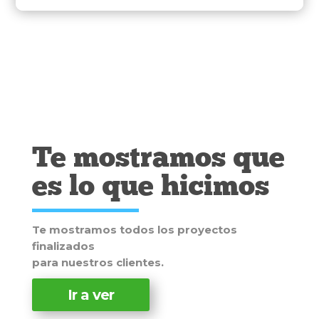
DearFlip: Loading
Please wait while
PDF 86% ...
flipbook is
loading. For more
related info, FAQs
and issues please
refer to
DearFlip
WordPress Flipbook
Plugin Help
Te mostramos que
documentation.
es lo que hicimos
Te mostramos todos los proyectos
finalizados
para nuestros clientes.
Ir a ver